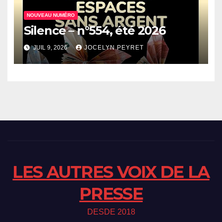
NOUVEAU NUMÉRO
Silence – n°554, été 2026
JUIL 9, 2026
JOCELYN PEYRET
LES AUTRES VOIX DE LA
PRESSE
DESDE 2018