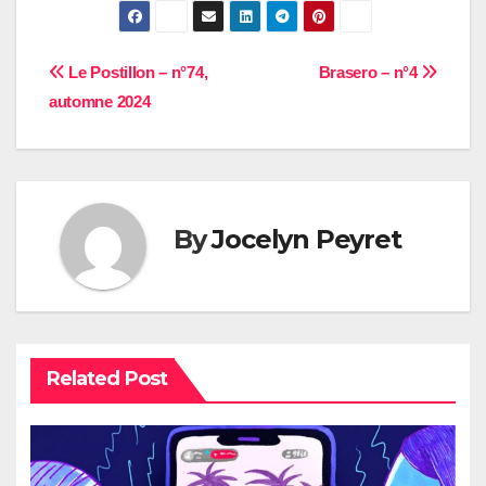
Navigation
Le Postillon – n°74,
Brasero – n°4
automne 2024
de
l’article
By
Jocelyn Peyret
Related Post