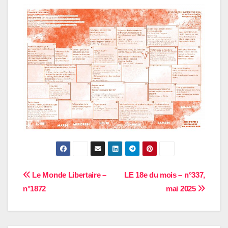
Navigation
Le Monde Libertaire –
LE 18e du mois – n°337,
n°1872
mai 2025
de
l’article