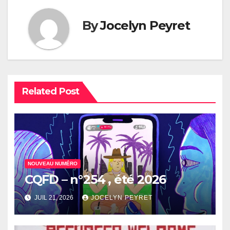
By
Jocelyn Peyret
Related Post
NOUVEAU NUMÉRO
CQFD – n°254 , été 2026
JUIL 21, 2026
JOCELYN PEYRET