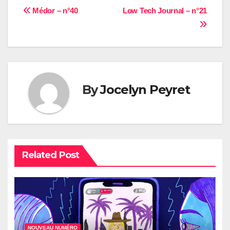
Navigation
Médor – n°40
Low Tech Journal – n°21
de
l’article
By
Jocelyn Peyret
Related Post
NOUVEAU NUMÉRO