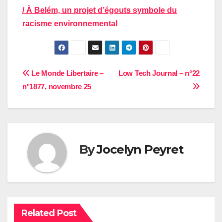
/ À Belém, un projet d’égouts symbole du
racisme environnemental
Navigation
Le Monde Libertaire –
Low Tech Journal – n°22
n°1877, novembre 25
de
l’article
By
Jocelyn Peyret
Related Post