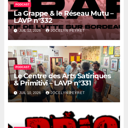
PODCAST
La Grappe & le Réseau Mutu –
LAVP n°332
JUIL 12, 2026
JOCELYN PEYRET
PODCAST
Le Centre des Arts Satiriques
& Primitivi – LAVP n°331
JUIL 10, 2026
JOCELYN PEYRET