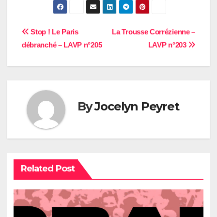
Navigation
Stop ! Le Paris
La Trousse Corrézienne –
débranché – LAVP n°205
LAVP n°203
de
l’article
By
Jocelyn Peyret
Related Post