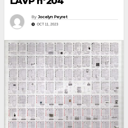
LAVP n°204
By
Jocelyn Peyret
OCT 11, 2023