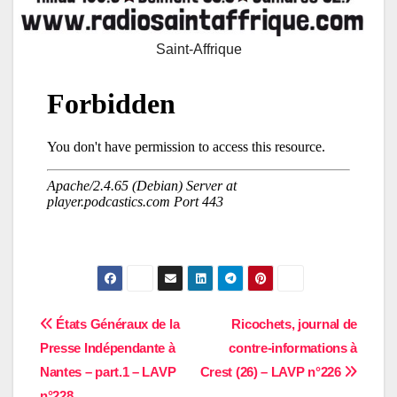
Saint-Affrique
Navigation
États Généraux de la
Ricochets, journal de
Presse Indépendante à
contre-informations à
de
Nantes – part.1 – LAVP
Crest (26) – LAVP n°226
n°228