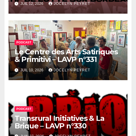
JUIL 12, 2026
JOCELYN PEYRET
PODCAST
Le Centre des Arts Satiriques
& Primitivi – LAVP n°331
JUIL 10, 2026
JOCELYN PEYRET
PODCAST
Transrural Initiatives & La
Brique – LAVP n°330