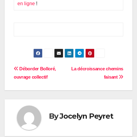
en ligne
!
Navigation
Déborder Bolloré,
La décroissance chemins
ouvrage collectif
faisant
de
l’article
By
Jocelyn Peyret