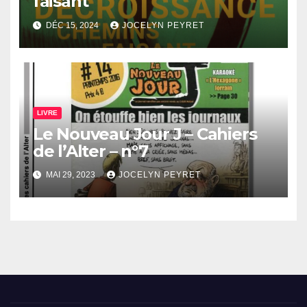
faisant
DÉC 15, 2024
JOCELYN PEYRET
LIVRE
Le Nouveau Jour J – Cahiers
de l’Alter – n°7
MAI 29, 2023
JOCELYN PEYRET