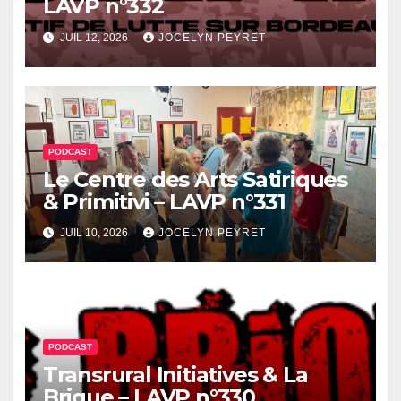
LAVP n°332
JUIL 12, 2026
JOCELYN PEYRET
PODCAST
Le Centre des Arts Satiriques
& Primitivi – LAVP n°331
JUIL 10, 2026
JOCELYN PEYRET
PODCAST
Transrural Initiatives & La
Brique – LAVP n°330