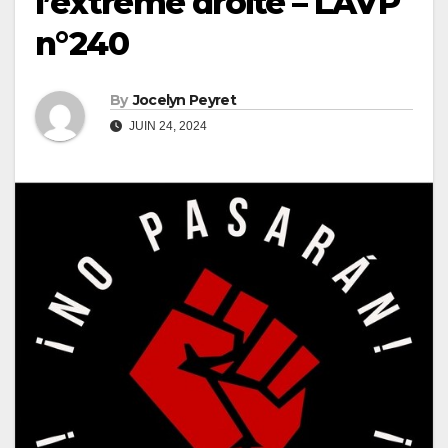
l’extrême droite – LAVP
n°240
By
Jocelyn Peyret
JUIN 24, 2024