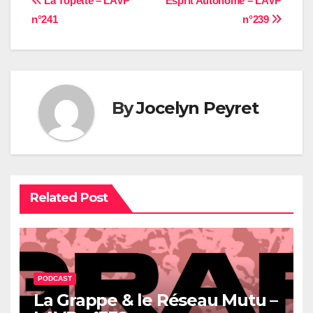
Navigation
La Topette – LAVP
Esprit Autonome – LAVP
n°241
n°239
de
l’article
By
Jocelyn Peyret
Related Post
PODCAST
La Grappe & le Réseau Mutu –