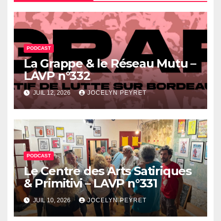
PODCAST
La Grappe & le Réseau Mutu –
LAVP n°332
JUIL 12, 2026
JOCELYN PEYRET
PODCAST
Le Centre des Arts Satiriques
& Primitivi – LAVP n°331
JUIL 10, 2026
JOCELYN PEYRET