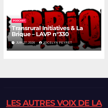
PODCAST
Transrural Initiatives & La
Brique – LAVP n°330
JUIN 27, 2026
JOCELYN PEYRET
LES AUTRES VOIX DE LA