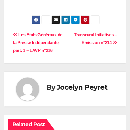
Navigation
Les Etats Généraux de
Transrural Initiatives –
la Presse Indépendante,
Émission n°214
de
part. 1 – LAVP n°216
l’article
By
Jocelyn Peyret
Related Post