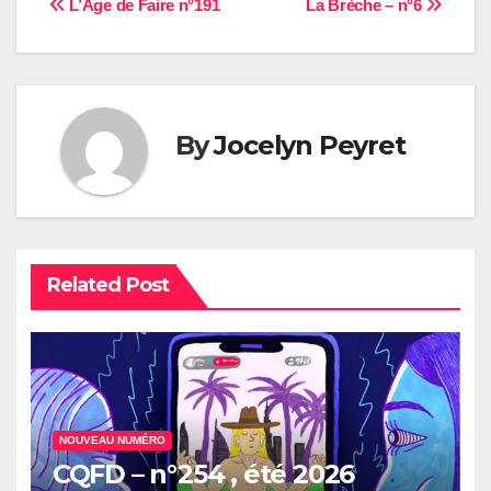
Navigation
L’Âge de Faire n°191
La Brèche – n°6
de
l’article
By
Jocelyn Peyret
Related Post
NOUVEAU NUMÉRO
CQFD – n°254 , été 2026