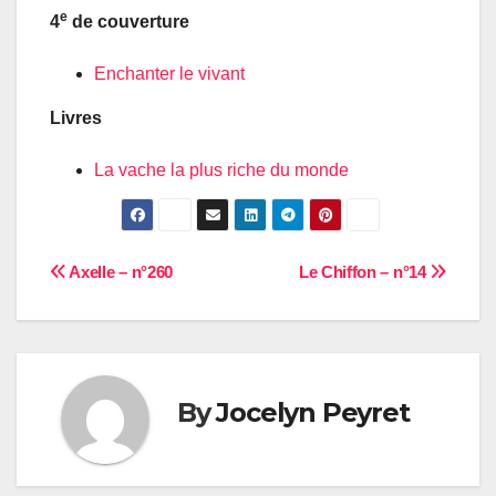
e
4
de couverture
Enchanter le vivant
Livres
La vache la plus riche du monde
Navigation
Axelle – n°260
Le Chiffon – n°14
de
l’article
By
Jocelyn Peyret