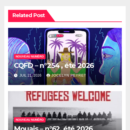
Related Post
NOUVEAU NUMÉRO
CQFD – n°254 , été 2026
JUIL 21, 2026
JOCELYN PEYRET
NOUVEAU NUMÉRO
Mouais – n°62, été 2026