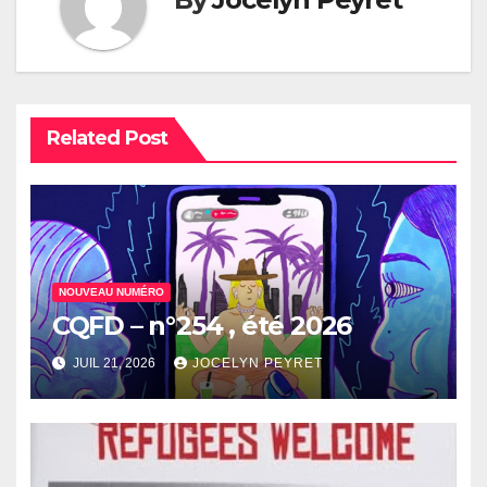
Related Post
NOUVEAU NUMÉRO
CQFD – n°254 , été 2026
JUIL 21, 2026
JOCELYN PEYRET