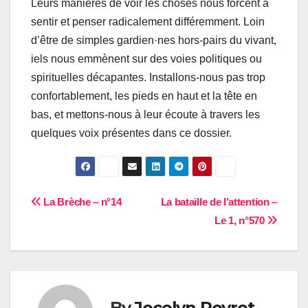
Leurs manières de voir les choses nous forcent à
sentir et penser radicalement différemment. Loin
d’être de simples gardien·nes hors-pairs du vivant,
iels nous emmènent sur des voies politiques ou
spirituelles décapantes. Installons-nous pas trop
confortablement, les pieds en haut et la tête en
bas, et mettons-nous à leur écoute à travers les
quelques voix présentes dans ce dossier.
Navigation
La Brèche – n°14
La bataille de l’attention –
Le 1, n°570
de
l’article
By
Jocelyn Peyret