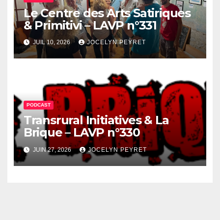
Le Centre des Arts Satiriques
& Primitivi – LAVP n°331
JUIL 10, 2026
JOCELYN PEYRET
PODCAST
Transrural Initiatives & La
Brique – LAVP n°330
JUIN 27, 2026
JOCELYN PEYRET