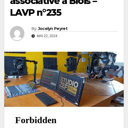
associative à Blois –
LAVP n°235
By
Jocelyn Peyret
MAI 22, 2024