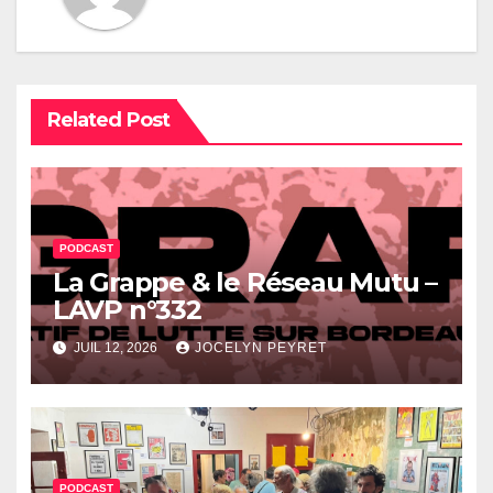
Related Post
PODCAST
La Grappe & le Réseau Mutu –
LAVP n°332
JUIL 12, 2026
JOCELYN PEYRET
PODCAST