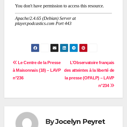
Navigation
Le Centre de la Presse
L’Observatoire français
à Maisonnais (18) – LAVP
des atteintes à la liberté de
de
n°236
la presse (OFALP) – LAVP
l’article
n°234
By
Jocelyn Peyret