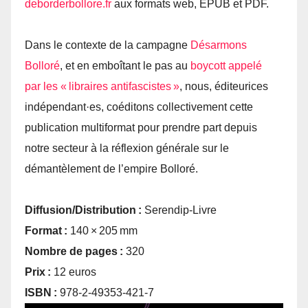
deborderbollore.​fr
aux formats web, EPUB et PDF.
Dans le contexte de la campagne
Désarmons
Bolloré
, et en emboîtant le pas au
boycott appelé
par les « libraires antifascistes »
, nous, éditeurices
indépendant·es, coéditons collectivement cette
publication multiformat pour prendre part depuis
notre secteur à la réflexion générale sur le
démantèlement de l’empire Bolloré.
Diffusion/Distribution :
Serendip-Livre
Format :
140 × 205 mm
Nombre de pages :
320
Prix :
12 euros
ISBN :
978-2-49353-421-7