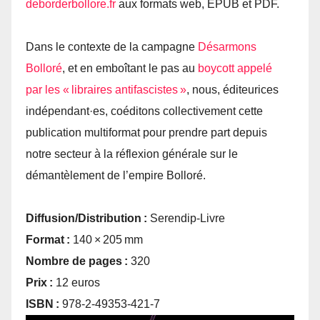
deborderbollore.​fr
aux formats web, EPUB et PDF.
Dans le contexte de la campagne
Désarmons
Bolloré
, et en emboîtant le pas au
boycott appelé
par les « libraires antifascistes »
, nous, éditeurices
indépendant·es, coéditons collectivement cette
publication multiformat pour prendre part depuis
notre secteur à la réflexion générale sur le
démantèlement de l’empire Bolloré.
Diffusion/Distribution :
Serendip-Livre
Format :
140 × 205 mm
Nombre de pages :
320
Prix :
12 euros
ISBN :
978-2-49353-421-7