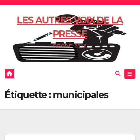
Skip
to
LES AUTRES VOIX DE LA
content
PRESSE
DESDE 2018
Étiquette :
municipales