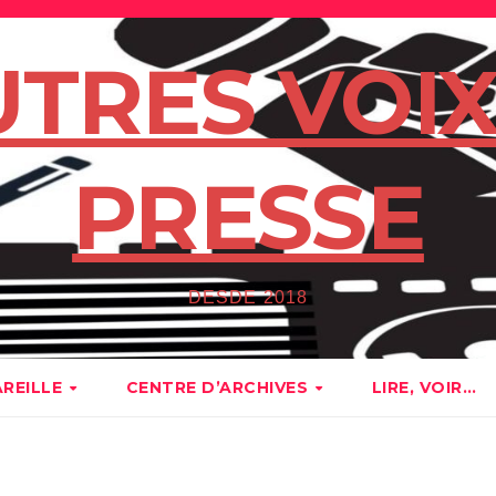
UTRES VOIX
PRESSE
DESDE 2018
AREILLE
CENTRE D’ARCHIVES
LIRE, VOIR…