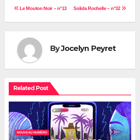
Navigation
Le Mouton Noir – n°13
Solida Rochelle – n°32
de
l’article
By
Jocelyn Peyret
Related Post
NOUVEAU NUMÉRO