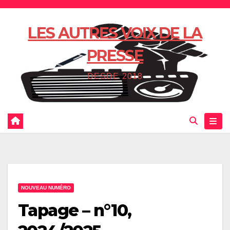
Skip
to
LES AUTRES VOIX DE LA
content
PRESSE
DESDE 2018
NOUVEAU NUMÉRO
Tapage – n°10,