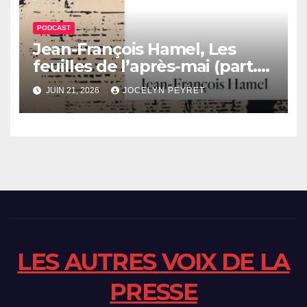
PODCAST
Jean-François Hamel, Les
feuilles de l’après-mai (part.
2) – LAVP n°329
JUIN 21, 2026
JOCELYN PEYRET
LES AUTRES VOIX DE LA
PRESSE