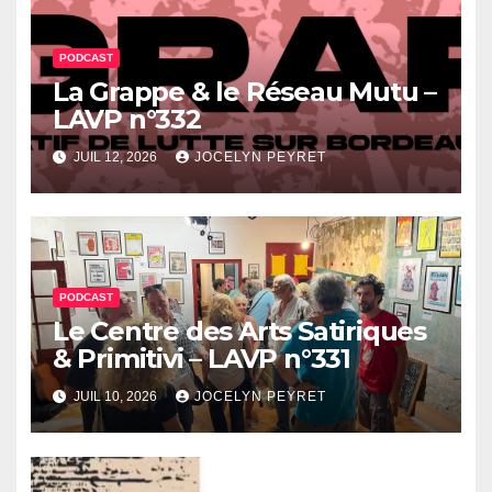
PODCAST
La Grappe & le Réseau Mutu –
LAVP n°332
JUIL 12, 2026
JOCELYN PEYRET
PODCAST
Le Centre des Arts Satiriques
& Primitivi – LAVP n°331
JUIL 10, 2026
JOCELYN PEYRET