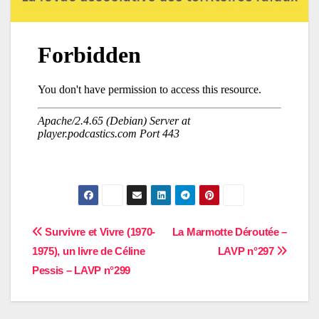
Navigation
Survivre et Vivre (1970-
La Marmotte Déroutée –
1975), un livre de Céline
LAVP n°297
de
Pessis – LAVP n°299
l’article