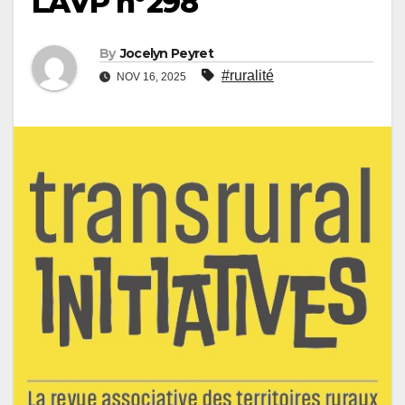
LAVP n°298
By
Jocelyn Peyret
#ruralité
NOV 16, 2025