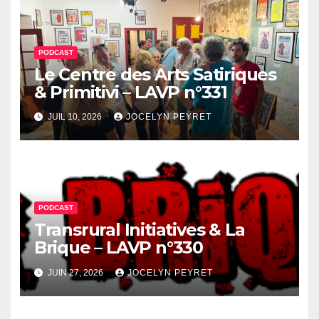
PODCAST
Le Centre des Arts Satiriques
& Primitivi – LAVP n°331
JUIL 10, 2026
JOCELYN PEYRET
PODCAST
Transrural Initiatives & La
Brique – LAVP n°330
JUIN 27, 2026
JOCELYN PEYRET