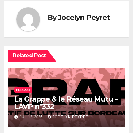
By
Jocelyn Peyret
Related Post
PODCAST
La Grappe & le Réseau Mutu –
LAVP n°332
JUIL 12, 2026
JOCELYN PEYRET