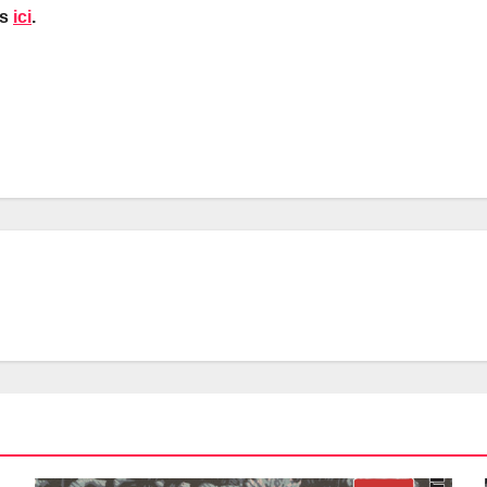
os
ici
.