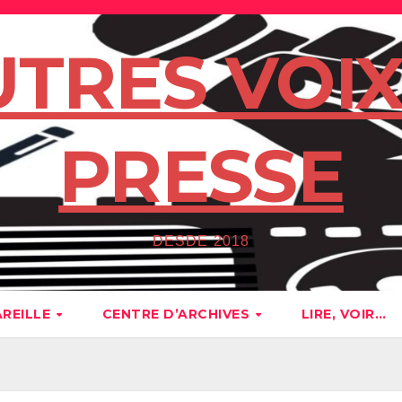
UTRES VOIX
PRESSE
DESDE 2018
AREILLE
CENTRE D’ARCHIVES
LIRE, VOIR…