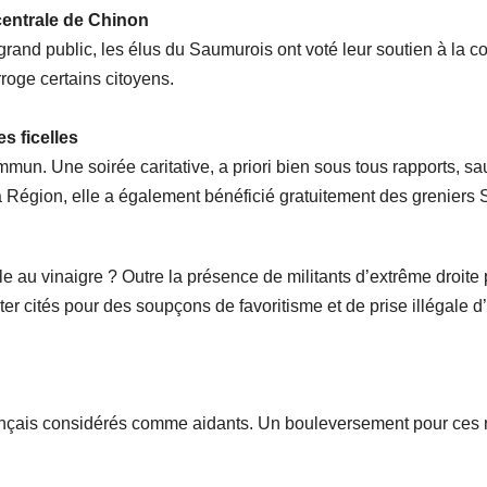
centrale de Chinon
grand public, les élus du Saumurois ont voté leur soutien à la c
roge certains citoyens.
es ficelles
mmun. Une soirée caritative, a priori bien sous tous rapports, sau
a Région, elle a également bénéficié gratuitement des greniers S
e au vinaigre ? Outre la présence de militants d’extrême droite 
lter cités pour des soupçons de favoritisme et de prise illégale d
ançais considérés comme aidants. Un bouleversement pour ces ret