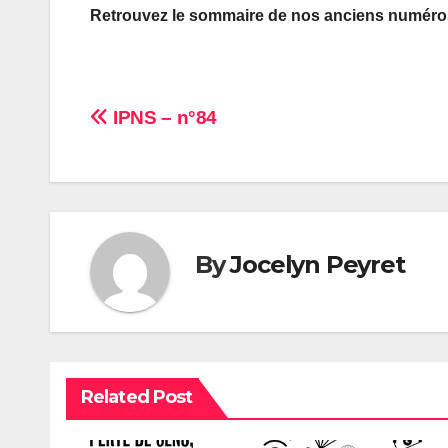
Retrouvez le sommaire de nos anciens numér
Navigation
IPNS – n°84
de
l’article
By
Jocelyn Peyret
Related Post