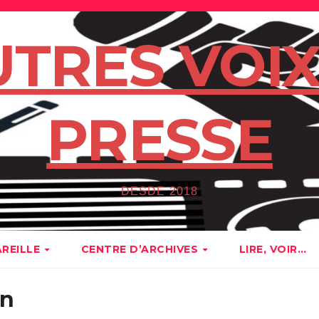
UTRES VOIX
PRESSE
DESDE 2018
AREILLE
CENTRE D’ARCHIVES
LIRE, VOIR…
on