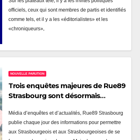
Sur les plateaux télé, il y a les invités politiques
PLURALITÉ
officiels, ceux qui sont membres de partis et identifiés
comme tels, et il y a les «éditorialistes» et les
«chroniqueurs»,
NOUVELLE PARUTION
Trois enquêtes majeures de Rue89
Strasbourg sont désormais
disponibles en livrets, à retrouver
Média d’enquêtes et d’actualités, Rue89 Strasbourg
dans les principales librairies de
publie chaque jour des informations pour permettre
Strasbourg.
aux Strasbourgeois et aux Strasbourgeoises de se