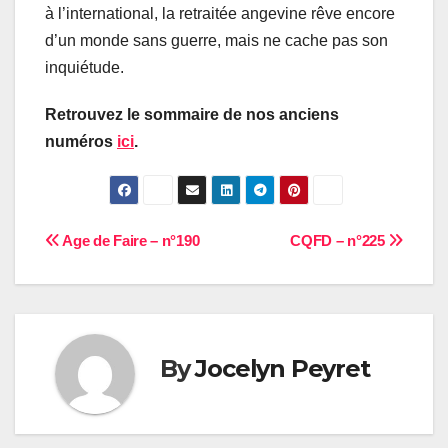
à l’international, la retraitée angevine rêve encore
d’un monde sans guerre, mais ne cache pas son
inquiétude.
Retrouvez le sommaire de nos anciens
numéros
ici
.
Navigation
Age de Faire – n°190
CQFD – n°225
de
l’article
By
Jocelyn Peyret