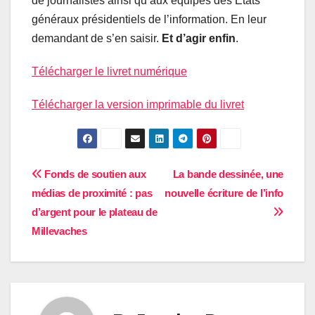
de journalistes ainsi qu’aux équipes des États
généraux présidentiels de l’information. En leur
demandant de s’en saisir.
Et d’agir enfin
.
Télécharger le livret numérique
Télécharger la version imprimable du livret
Navigation
Fonds de soutien aux
La bande dessinée, une
médias de proximité : pas
nouvelle écriture de l’info
de
d’argent pour le plateau de
l’article
Millevaches