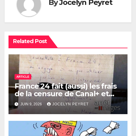
By
Jocelyn Peyret
Related Post
ARTICLE
France 24 fait (aussi) les frais
de la censure de Canal+ et
Bolloré
JUIN 9, 2026
JOCELYN PEYRET