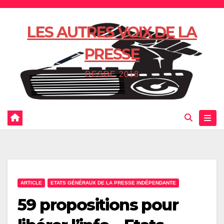
Skip
to
LES AUTRES VOIX DE LA
content
PRESSE
DESDE 2018
ARTICLE
ETATS GÉNÉRAUX DE LA PRESSE INDÉPENDANTE
59 propositions pour