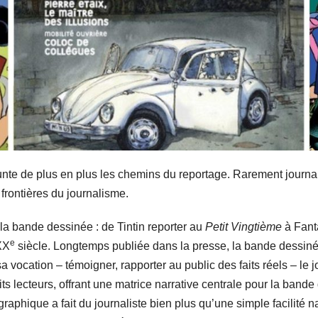
e de plus en plus les chemins du reportage. Rarement journali
s frontières du journalisme.
e la bande dessinée : de Tintin reporter au
Petit Vingtième
à Fanta
e
XX
siècle. Longtemps publiée dans la presse, la bande dessiné
 sa vocation – témoigner, rapporter au public des faits réels – le 
its lecteurs, offrant une matrice narrative centrale pour la ban
raphique a fait du journaliste bien plus qu’une simple facilité nar