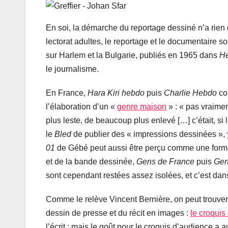
En soi, la démarche du reportage dessiné n’a rie
lectorat adultes, le reportage et le documentaire s
sur Harlem et la Bulgarie, publiés en 1965 dans
He
le journalisme.
En France,
Hara Kiri hebdo
puis
Charlie Hebdo
con
l’élaboration d’un «
genre maison
» : « pas vraime
plus leste, de beaucoup plus enlevé […] c’était, 
le
Bled
de publier des « impressions dessinées »,
01
de Gébé peut aussi être perçu comme une forme 
et de la bande dessinée,
Gens de France
puis
Gen
sont cependant restées assez isolées, et c’est d
Comme le relève Vincent Bernière, on peut trouver u
dessin de presse et du récit en images :
le croquis
l’écrit ; mais le goût pour le croquis d’audience a