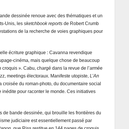
 bande dessinée renoue avec des thématiques et un
ts-Unis, les
sketchbook reports
de Robert Crumb
estations de la recherche de voies graphiques pour
velle écriture graphique : Cavanna revendique
écoupage-cinéma, mais quelque chose de beaucoup
n croquis ». Cabu, chargé dans la revue de l’armée
jazz, meetings électoraux. Manifeste utopiste,
L’An
la croisée du roman-photo, du documentaire social
inédite pour raconter le monde. Ces initiatives
s de bande dessinée, qui brouille les frontières du
alisme judiciaire est essentiellement passé par
Papon
, que Riss restitue en 144 pages de croquis