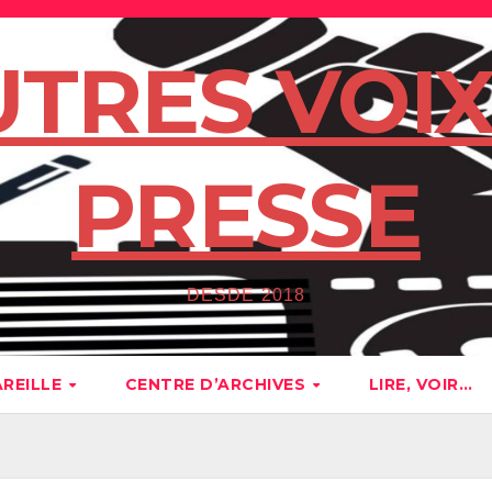
UTRES VOIX
PRESSE
DESDE 2018
AREILLE
CENTRE D’ARCHIVES
LIRE, VOIR…