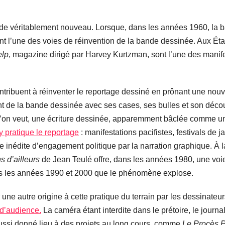
n de véritablement nouveau. Lorsque, dans les années 1960, la
ont l’une des voies de réinvention de la bande dessinée. Aux Éta
lp
, magazine dirigé par Harvey Kurtzman, sont l’une des manif
tribuent à réinventer le reportage dessiné en prônant une nou
nt de la bande dessinée avec ses cases, ses bulles et son d
si l’on veut, une écriture dessinée, apparemment bâclée comme u
y pratique le reportage
: manifestations pacifistes, festivals de 
inédite d’engagement politique par la narration graphique. À 
s d’ailleurs
de Jean Teulé offre, dans les années 1980, une voie 
ans les années 1990 et 2000 que le phénomène explose.
ne autre origine à cette pratique du terrain par les dessinateur
 d’audience.
La caméra étant interdite dans le prétoire, le journ
 aussi donné lieu à des projets au long cours, comme
Le Procès 