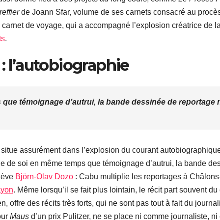
effier
de Joann Sfar, volume de ses carnets consacré au procè
du carnet de voyage, qui a accompagné l’explosion créatrice de l
ts
.
: l’autobiographie
ue témoignage d’autrui, la bande dessinée de reportage ne
e situe assurément dans l’explosion du courant autobiographiqu
 de soi en même temps que témoignage d’autrui, la bande des
elève
Björn-Olav Dozo
: Cabu multiplie les reportages à Châlons-s
Lyon
. Même lorsqu’il se fait plus lointain, le récit part souvent du
ffre des récits très forts, qui ne sont pas tout à fait du journ
our
Maus
d’un prix Pulitzer, ne se place ni comme journaliste, 