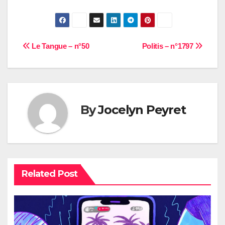
Navigation
Le Tangue – n°50
Politis – n°1797
de
l’article
By
Jocelyn Peyret
Related Post