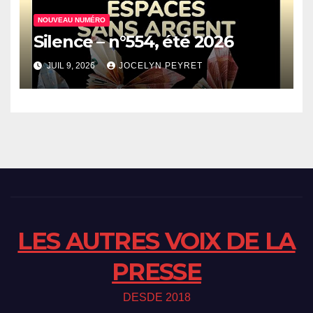
NOUVEAU NUMÉRO
Silence – n°554, été 2026
JUIL 9, 2026
JOCELYN PEYRET
LES AUTRES VOIX DE LA
PRESSE
DESDE 2018