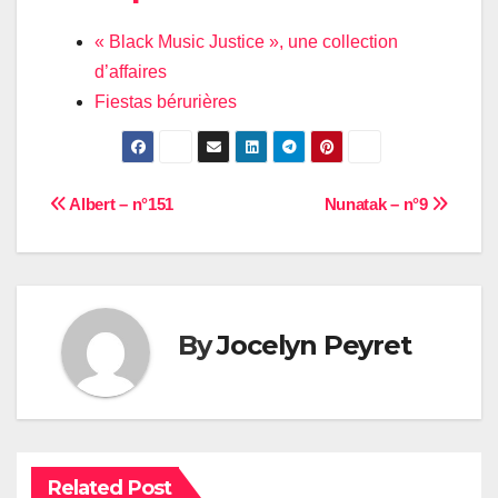
« Black Music Justice », une collection
d’affaires
Fiestas bérurières
Navigation
Albert – n°151
Nunatak – n°9
de
l’article
By
Jocelyn Peyret
Related Post