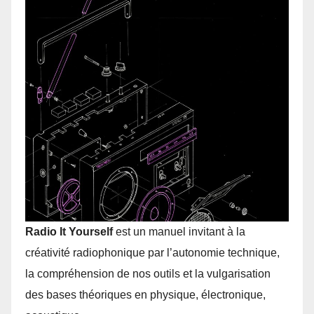
Radio It Yourself
est un manuel invitant à la
créativité radiophonique par l’autonomie technique,
la compréhension de nos outils et la vulgarisation
des bases théoriques en physique, électronique,