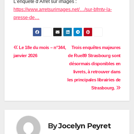
L’enquête d’Arrêt sur images :
https://www.arretsurimages.net/…/sur-bfmtv-la-
presse-de…
Navigation
Le 18e du mois – n°344,
Trois enquêtes majeures
janvier 2026
de Rue89 Strasbourg sont
de
désormais disponibles en
l’article
livrets, à retrouver dans
les principales librairies de
Strasbourg.
By
Jocelyn Peyret