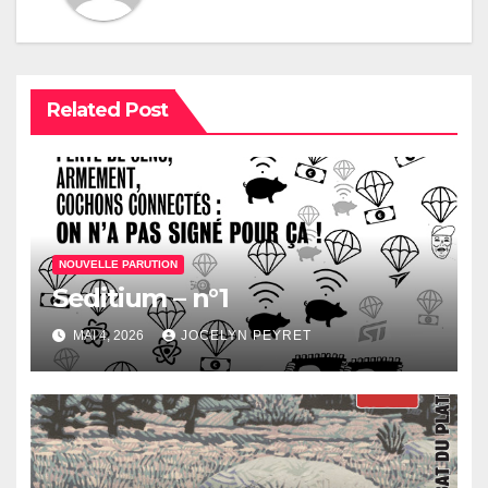
Related Post
NOUVELLE PARUTION
Seditium – n°1
MAI 4, 2026
JOCELYN PEYRET