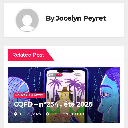
By
Jocelyn Peyret
Related Post
NOUVEAU NUMÉRO
CQFD – n°254 , été 2026
JUIL 21, 2026
JOCELYN PEYRET