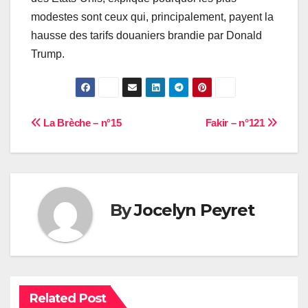
modestes sont ceux qui, principalement, payent la
hausse des tarifs douaniers brandie par Donald
Trump.
Navigation
La Brèche – n°15
Fakir – n°121
de
l’article
By
Jocelyn Peyret
Related Post