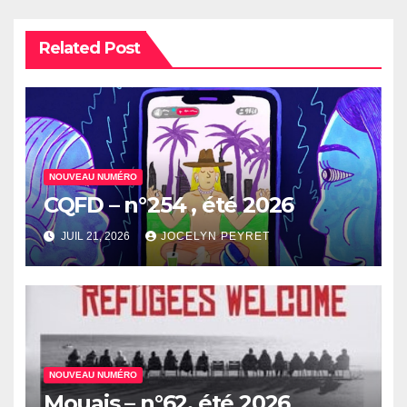
Related Post
NOUVEAU NUMÉRO
CQFD – n°254 , été 2026
JUIL 21, 2026
JOCELYN PEYRET
NOUVEAU NUMÉRO
Mouais – n°62, été 2026