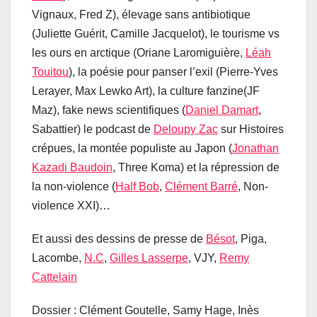
Vignaux, Fred Z), élevage sans antibiotique
(Juliette Guérit, Camille Jacquelot), le tourisme vs
les ours en arctique (Oriane Laromiguière,
Léah
Touitou
), la poésie pour panser l’exil (Pierre-Yves
Lerayer, Max Lewko Art), la culture fanzine(JF
Maz), fake news scientifiques (
Daniel Damart
,
Sabattier) le podcast de
Deloupy Zac
sur Histoires
crépues, la montée populiste au Japon (
Jonathan
Kazadi Baudoin
, Three Koma) et la répression de
la non-violence (
Half Bob
,
Clément Barré
, Non-
violence XXI)…
Et aussi des dessins de presse de
Bésot
, Piga,
Lacombe,
N.C
,
Gilles Lasserpe
, VJY,
Remy
Cattelain
Dossier : Clément Goutelle, Samy Hage, Inès