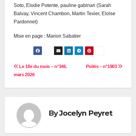
Soto, Elodie Potente, pauline gabinari (Sarah
Balvay, Vincent Chambon, Martin Texier, Eloïse
Pardonnet)
Mise en page : Marion Sabatier
Navigation
Le 18e du mois – n°346,
Politis – n°1903
mars 2026
de
l’article
By
Jocelyn Peyret