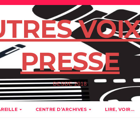
UTRES VOIX
PRESSE
DESDE 2018
AREILLE
CENTRE D’ARCHIVES
LIRE, VOIR…