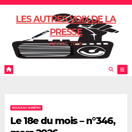
Skip
to
LES AUTRES VOIX DE LA
content
PRESSE
DESDE 2018
NOUVEAU NUMÉRO
Le 18e du mois – n°346,