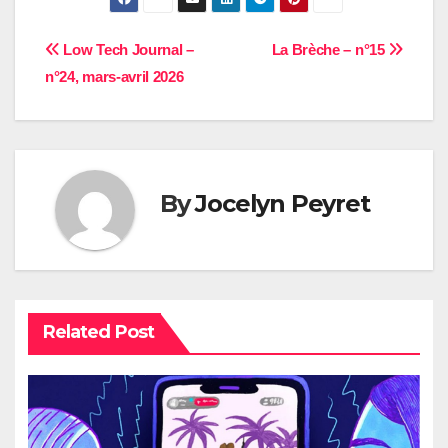
Navigation
Low Tech Journal –
La Brèche – n°15
n°24, mars-avril 2026
de
l’article
By
Jocelyn Peyret
Related Post