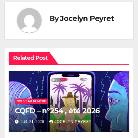
By
Jocelyn Peyret
Related Post
NOUVEAU NUMÉRO
CQFD – n°254 , été 2026
JUIL 21, 2026
JOCELYN PEYRET