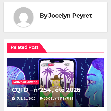
By
Jocelyn Peyret
Related Post
NOUVEAU NUMÉRO
CQFD – n°254 , été 2026
JUIL 21, 2026
JOCELYN PEYRET