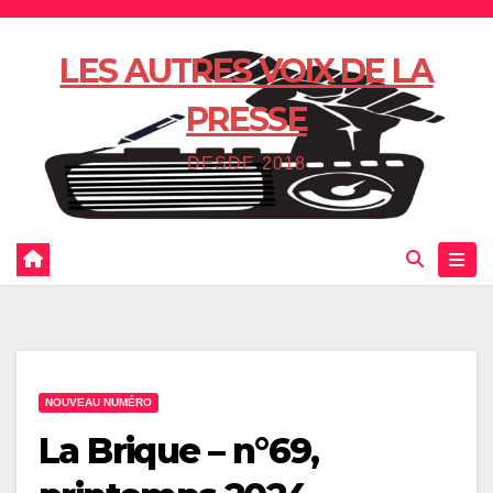
Skip
to
LES AUTRES VOIX DE LA
content
PRESSE
DESDE 2018
NOUVEAU NUMÉRO
La Brique – n°69,