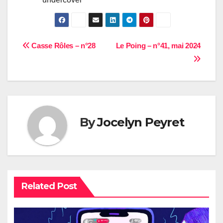
Navigation
Casse Rôles – n°28
Le Poing – n°41, mai 2024
de
l’article
By
Jocelyn Peyret
Related Post