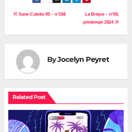
Navigation
Sans-Culotte 85 – n°168
La Brique – n°69,
printemps 2024
de
l’article
By
Jocelyn Peyret
Related Post