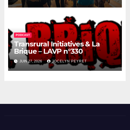
PODCAST
Transrural Initiatives & La
Brique – LAVP n°330
JUIN 27, 2026
JOCELYN PEYRET