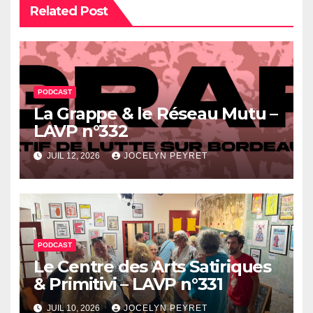
Related Post
PODCAST
La Grappe & le Réseau Mutu –
LAVP n°332
JUIL 12, 2026
JOCELYN PEYRET
PODCAST
Le Centre des Arts Satiriques
& Primitivi – LAVP n°331
JUIL 10, 2026
JOCELYN PEYRET