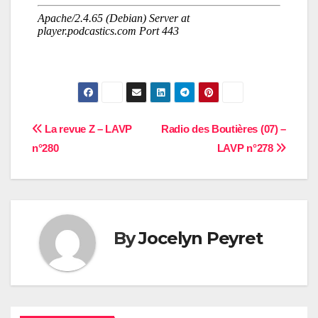
Navigation
La revue Z – LAVP
Radio des Boutières (07) –
n°280
LAVP n°278
de
l’article
By
Jocelyn Peyret