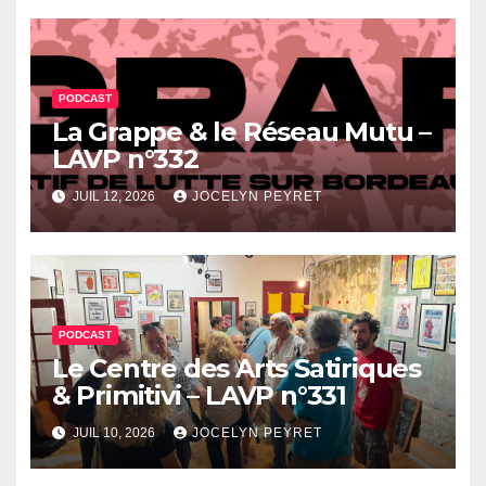
PODCAST
La Grappe & le Réseau Mutu –
LAVP n°332
JUIL 12, 2026
JOCELYN PEYRET
PODCAST
Le Centre des Arts Satiriques
& Primitivi – LAVP n°331
JUIL 10, 2026
JOCELYN PEYRET