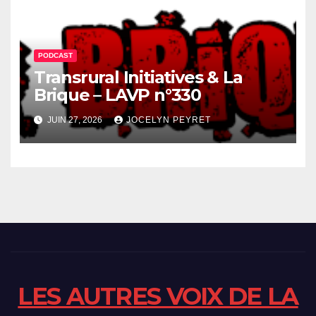
PODCAST
Transrural Initiatives & La
Brique – LAVP n°330
JUIN 27, 2026
JOCELYN PEYRET
LES AUTRES VOIX DE LA