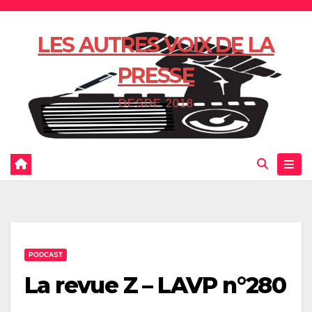
Skip
to
LES AUTRES VOIX DE LA
content
PRESSE
DESDE 2018
PODCAST
La revue Z – LAVP n°280