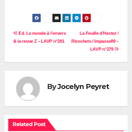
Navigation
Ed. Le monde à l’envers
La Feuille d’Hector /
& la revue Z – LAVP n°281
Ricochets / Impasse89 –
de
LAVP n°279
l’article
By
Jocelyn Peyret
Related Post