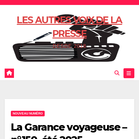
Skip
to
LES AUTRES VOIX DE LA
content
PRESSE
DESDE 2018
NOUVEAU NUMÉRO
La Garance voyageuse –