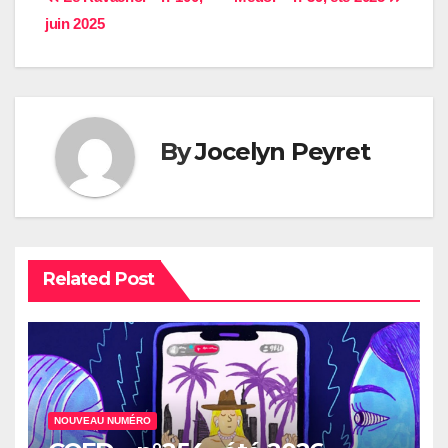
Navigation
juin 2025
de
l’article
By
Jocelyn Peyret
Related Post
NOUVEAU NUMÉRO