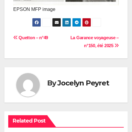
EPSON MFP image
Navigation
Quetton – n°49
La Garance voyageuse –
n°150, été 2025
de
l’article
By
Jocelyn Peyret
Related Post