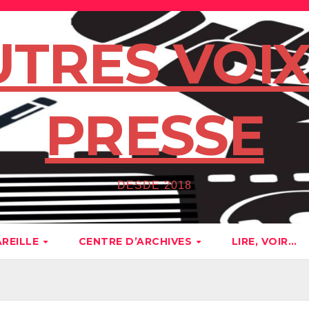
UTRES VOIX
PRESSE
DESDE 2018
AREILLE
CENTRE D’ARCHIVES
LIRE, VOIR…