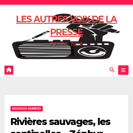
Skip
to
LES AUTRES VOIX DE LA
content
PRESSE
DESDE 2018
NOUVEAU NUMÉRO
Rivières sauvages, les