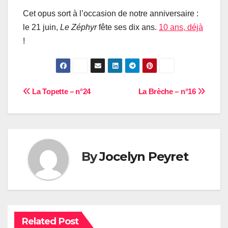
Cet opus sort à l’occasion de notre anniversaire :
le 21 juin,
Le Zéphyr
fête ses dix ans.
10 ans, déjà
!
Navigation
La Topette – n°24
La Brèche – n°16
de
l’article
By
Jocelyn Peyret
Related Post