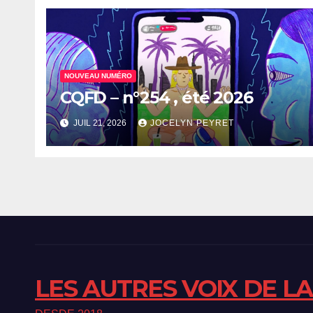
NOUVEAU NUMÉRO
CQFD – n°254 , été 2026
JUIL 21, 2026
JOCELYN PEYRET
LES AUTRES VOIX DE L