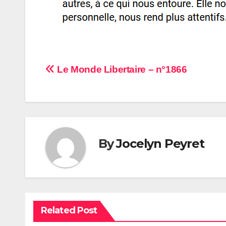
Navigation
Le Monde Libertaire – n°1866
de
l’article
By
Jocelyn Peyret
Related Post