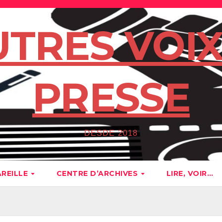
UTRES VOIX
PRESSE
DESDE 2018
AREILLE
CENTRE D’ARCHIVES
LIRE, VOIR…