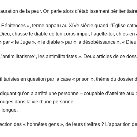
tauration de la peur. On parle alors d’établissement pénitentiai
« Pénitences », terme apparu au XIVe siècle quand l’Église catho
oir Dieu, chasse le diable de ton corps impur, flagelle-toi, chies-
» par « le Juge », « le diable » par « la désobéissance », « Dieu 
’antimilitarisme*, les antimilitaristes ». Deux articles de ce dos
itaristes en question par la case « prison », thème du dossier 
ndiquant qu’on a arrêté une personne – coupable d’atteinte aux 
 rouges dans la vie d’une personne.
p longue.
tection des « honnêtes gens », de leurs tirelires ? L’apparition d