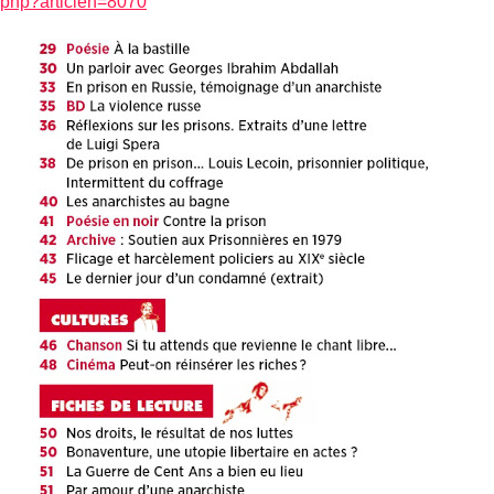
x.php?articlen=8070