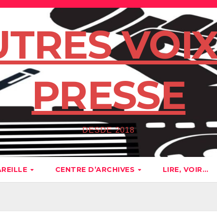
UTRES VOIX
PRESSE
DESDE 2018
AREILLE
CENTRE D’ARCHIVES
LIRE, VOIR…