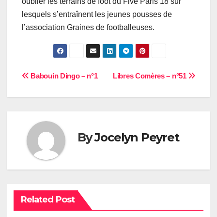
oublier les terrains de foot du Five Paris 18 sur
lesquels s’entraînent les jeunes pousses de
l’association Graines de footballeuses.
Navigation
Babouin Dingo – n°1
Libres Comères – n°51
de
l’article
By
Jocelyn Peyret
Related Post