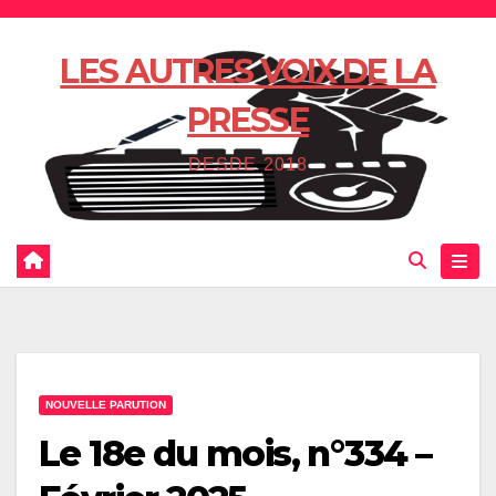
Skip
to
LES AUTRES VOIX DE LA
content
PRESSE
DESDE 2018
NOUVELLE PARUTION
Le 18e du mois, n°334 –