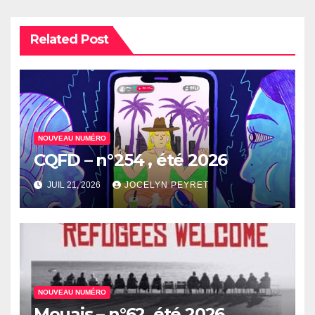
Related Post
NOUVEAU NUMÉRO
CQFD – n°254 , été 2026
JUIL 21, 2026
JOCELYN PEYRET
NOUVEAU NUMÉRO
Mouais – n°62, été 2026