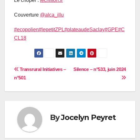
Le choper :
lechiffon.fr
Couverture
@alca_illu
#ecopolien
#lepetitZPL
#plateaudeSaclay
#GPE
#C
CL18
Navigation
Transrural Initiatives –
Silence – n°533, juin 2024
n°501
de
l’article
By
Jocelyn Peyret