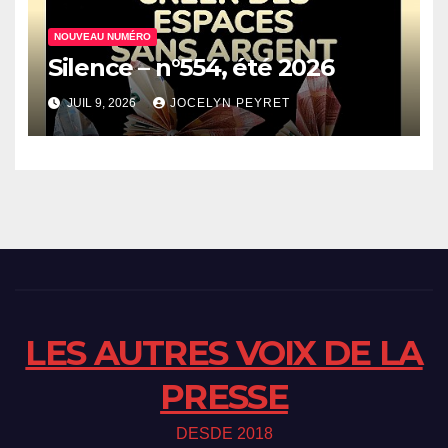
NOUVEAU NUMÉRO
Silence – n°554, été 2026
JUIL 9, 2026
JOCELYN PEYRET
LES AUTRES VOIX DE LA
PRESSE
DESDE 2018