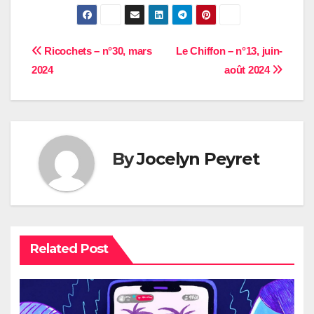
Navigation
Ricochets – n°30, mars
Le Chiffon – n°13, juin-
2024
août 2024
de
l’article
By
Jocelyn Peyret
Related Post