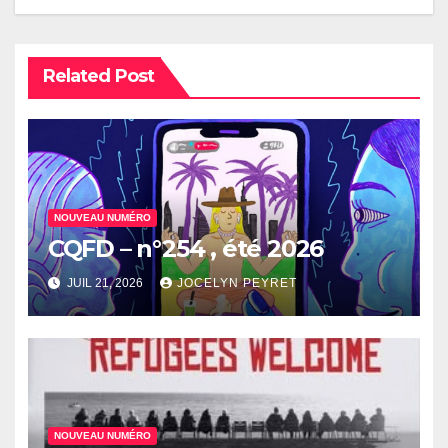
Related Post
NOUVEAU NUMÉRO
CQFD – n°254 , été 2026
JUIL 21, 2026
JOCELYN PEYRET
NOUVEAU NUMÉRO