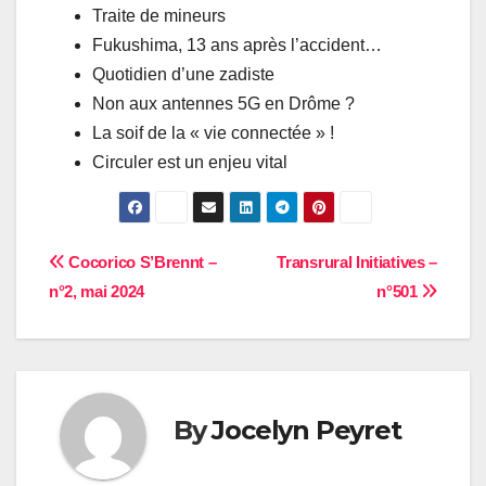
Traite de mineurs
Fukushima, 13 ans après l’accident…
Quotidien d’une zadiste
Non aux antennes 5G en Drôme ?
La soif de la « vie connectée » !
Circuler est un enjeu vital
Navigation
Cocorico S’Brennt –
Transrural Initiatives –
n°2, mai 2024
n°501
de
l’article
By
Jocelyn Peyret