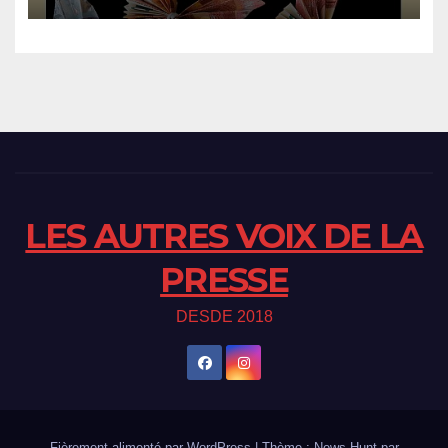
LES AUTRES VOIX DE LA
PRESSE
DESDE 2018
Fièrement alimenté par WordPress
|
Thème : News Hunt par