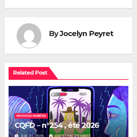
de
l’article
By
Jocelyn Peyret
Related Post
NOUVEAU NUMÉRO
CQFD – n°254 , été 2026
JUIL 21, 2026
JOCELYN PEYRET